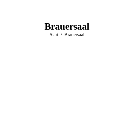
Brauersaal
Sie befinden sich hier:
Start
Brauersaal